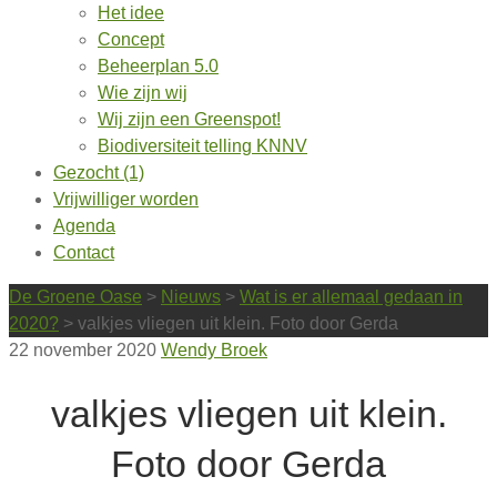
Het idee
Concept
Beheerplan 5.0
Wie zijn wij
Wij zijn een Greenspot!
Biodiversiteit telling KNNV
Gezocht (1)
Vrijwilliger worden
Agenda
Contact
De Groene Oase
>
Nieuws
>
Wat is er allemaal gedaan in
2020?
>
valkjes vliegen uit klein. Foto door Gerda
22 november 2020
Wendy Broek
valkjes vliegen uit klein.
Foto door Gerda