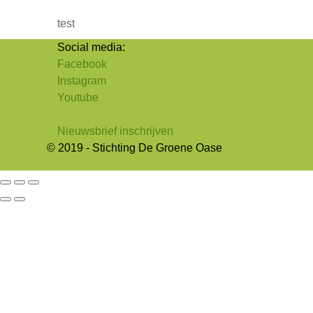
test
Social media:
Facebook
Instagram
Youtube
Nieuwsbrief inschrijven
© 2019 - Stichting De Groene Oase